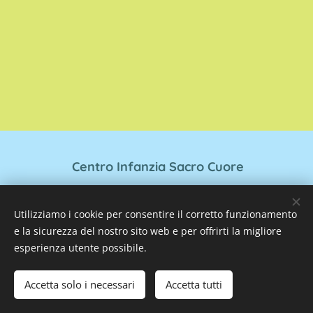
Centro Infanzia Sacro Cuore
via Ponchielli, 7 35020
Carpanedo di Albignasego (PD)
Utilizziamo i cookie per consentire il corretto funzionamento
e la sicurezza del nostro sito web e per offrirti la migliore
tel 049 711505 sacrocuorecarpanedo@gmail.com
esperienza utente possibile.
Accetta solo i necessari
Accetta tutti
© 2024 Tutti i diritti riservati
Cookies